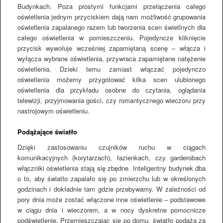
Budynkach. Poza prostymi funkcjami przełączenia całego
oświetlenia jednym przyciskiem dają nam możliwość grupowania
oświetlenia zapalanego razem lub tworzenia scen świetlnych dla
całego oświetlenia w pomieszczeniu. Pojedyncze kliknięcie
przycisk wywołuje wcześniej zapamiętaną scenę – włącza i
wyłącza wybrane oświetlenia, przywraca zapamiętane natężenie
oświetlenia. Dzieki temu zamiast włączać pojedynczo
oświetlenia możemy przygotować kilka scen ulubionego
oświetlenia dla przykładu osobne do czytania, oglądania
telewizji, przyjmowania gości, czy romantycznego wieczoru przy
nastrojowym oświetleniu.
Podążające światło
Dzięki zastosowaniu czujników ruchu w ciągach
komunikacyjnych (korytarzach), łazienkach, czy garderobach
włączniki oświetlenia stają się zbędne. Inteligentny budynek dba
o to, aby światło zapalało się po zmierzchu lub w określonych
godzinach i dokładnie tam gdzie przebywamy. W zależności od
pory dnia może zostać włączone inne oświetlenie – podstawowe
w ciągu dnia i wieczorem, a w nocy dyskretne pomocnicze
podświetlenie. Przemieszczając się po domu, światło podąża za