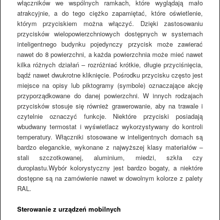
włączników we wspólnych ramkach, które wyglądają mało
atrakcyjnie, a do tego ciężko zapamiętać, które oświetlenie,
którym przyciskiem można włączyć. Dzięki zastosowaniu
przycisków wielopowierzchniowych dostępnych w systemach
inteligentnego budynku pojedynczy przycisk może zawierać
nawet do 8 powierzchni, a każda powierzchnia może mieć nawet
kilka różnych działań – rozróżniać krótkie, długie przyciśnięcia,
bądź nawet dwukrotne kliknięcie. Pośrodku przycisku często jest
miejsce na opisy lub piktogramy (symbole) oznaczające akcję
przyporządkowane do danej powierzchni. W innych rodzajach
przycisków stosuje się również grawerowanie, aby na trawale i
czytelnie oznaczyć funkcje. Niektóre przyciski posiadają
wbudwany termostat i wyświetlacz wykorzystywany do kontroli
temperatury. Włączniki stosowane w inteligentnych domach są
bardzo eleganckie, wykonane z najwyższej klasy materiałów –
stali szczotkowanej, aluminium, miedzi, szkła czy
duroplastu.Wybór kolorystyczny jest bardzo bogaty, a niektóre
dostępne są na zamówienie nawet w dowolnym kolorze z palety
RAL.
Sterowanie z urządzeń mobilnych