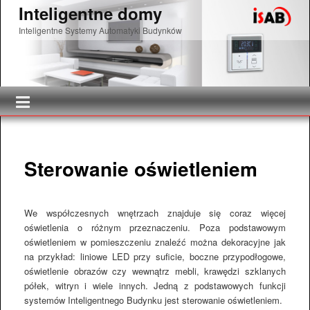
Inteligentne domy
Inteligentne Systemy Automatyki Budynków
Główne menu
Przeskocz do tekstu
Przeskocz do widgetów
Sterowanie oświetleniem
We współczesnych wnętrzach znajduje się coraz więcej
oświetlenia o różnym przeznaczeniu. Poza podstawowym
oświetleniem w pomieszczeniu znaleźć można dekoracyjne jak
na przykład: liniowe LED przy suficie, boczne przypodłogowe,
oświetlenie obrazów czy wewnątrz mebli, krawędzi szklanych
półek, witryn i wiele innych. Jedną z podstawowych funkcji
systemów Inteligentnego Budynku jest sterowanie oświetleniem.