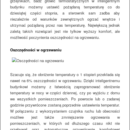
grzejnikach, badź głowic termostatycznych w inteligentnym
budynku możemy ustawić pożądaną temperaturę co do
dziesiątej części stopnia, a sterownik sam zadba aby
niezależnie od warunków zewnętrznych ogrzać wnętrze i
utrzymać pożądaną przez nas temperaturę. Największą jednak
zaletą takich rozwiązań jest nie tylkow wyższy komfort, ale
możliwość poczynienia oszczędności na ogrzewaniu.
Oszczędności w ogrzewaniu
Szacuje się, że obniżenie temperatury o 1 stopień przekłada się
nawet na 6% oszczędności w ogrzewaniu. Dzięki inteligentnemu
budynkowi możemy z łatwością zaprogramować obniżenie
temperatury w nocy w części dziennej, czy po wyjściu z domu
we wszystkich pomieszczeniach. Po powrocie lub o zadanej
godzinie przywrócone zostaną poprzednie ustawienia temperatur.
W połączeniu z wykorzystaniem czujnika ruchu lub obecności
możliwe jest także zmniejszenie ogrzewania w
pomieszczeniach, w których od dłuższego czasu nikt nie
przebywał oraz automatyczne przywrócenie komfortowej