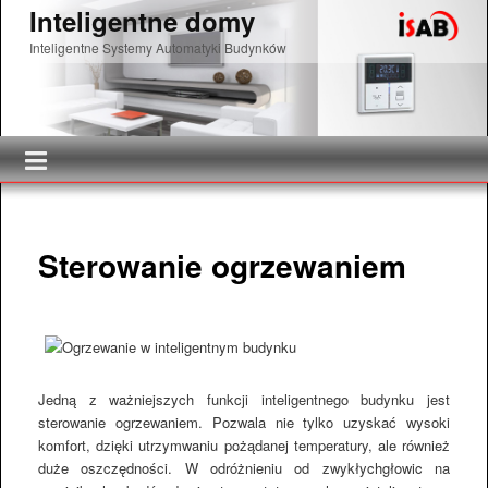
Inteligentne domy
Inteligentne Systemy Automatyki Budynków
Główne menu
Przeskocz do tekstu
Przeskocz do widgetów
Sterowanie ogrzewaniem
Jedną z ważniejszych funkcji inteligentnego budynku jest
sterowanie ogrzewaniem. Pozwala nie tylko uzyskać wysoki
komfort, dzięki utrzymwaniu pożądanej temperatury, ale również
duże oszczędności. W odróżnieniu od zwykłychgłowic na